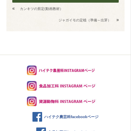
«
カンキツの剪定(動画教材）
»
ジャガイモの定植（準備～出芽）
ハイテク農芸科facebookページ