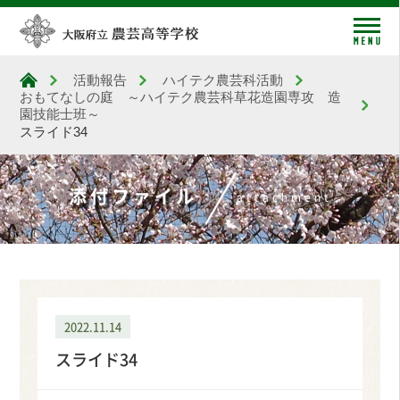
me
活動報告
ハイテク農芸科活動
大阪府立農芸高等学校
おもてなしの庭 ～ハイテク農芸科草花造園専攻 造
園技能士班～
スライド34
添付ファイル
attachment
2022.11.14
スライド34