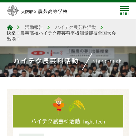
me
活動報告
ハイテク農芸科活動
大阪府立農芸高等学校
快挙！農芸高校ハイテク農芸科平板測量競技全国大会
出場！
ハイテク農芸科活動
hight-tech
ハイテク農芸科活動
hight-tech