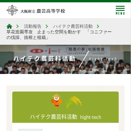
me
活動報告
ハイテク農芸科活動
大阪府立農芸高等学校
草花造園専攻 止まった空間を動かす 「コニファー
の伐採、抜根と植栽」
ハイテク農芸科活動
hight-tech
ハイテク農芸科活動
hight-tech