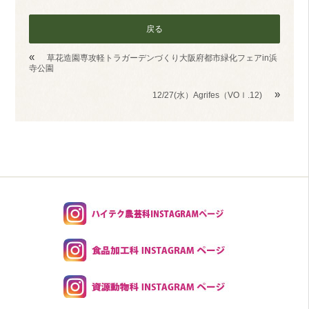
戻る
«
草花造園専攻軽トラガーデンづくり大阪府都市緑化フェアin浜
寺公園
»
12/27(水）Agrifes（VOｌ.12)