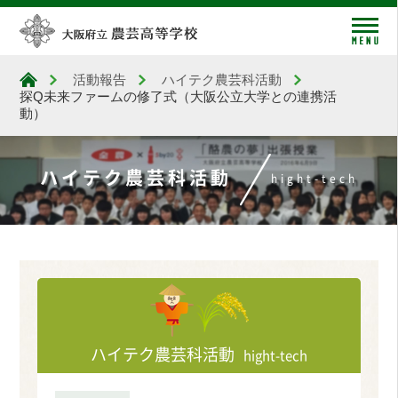
me
活動報告
ハイテク農芸科活動
大阪府立農芸高等学校
探Q未来ファームの修了式（大阪公立大学との連携活
動）
ハイテク農芸科活動
hight-tech
ハイテク農芸科活動
hight-tech