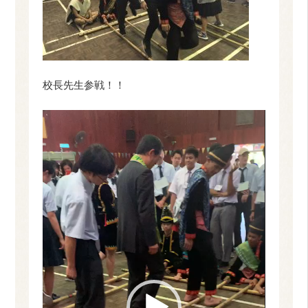
校長先生参戦！！
動
画
プ
レ
ー
ヤ
ー