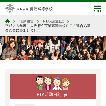
me
活動報告
PTA活動日誌
大阪府立農芸高等学校
平成２８年度 大阪府立実業高等学校ＰＴＡ連合協議
会総会に参加しました。
PTA活動日誌
pta
PTA活動日誌
pta