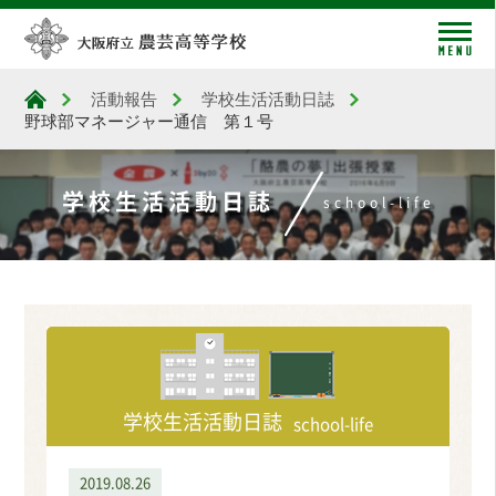
me
活動報告
学校生活活動日誌
大阪府立農芸高等学校
野球部マネージャー通信 第１号
学校生活活動日誌
school-life
学校生活活動日誌
school-life
2019.08.26