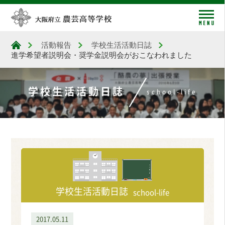
me
活動報告
学校生活活動日誌
大阪府立農芸高等学校
進学希望者説明会・奨学金説明会がおこなわれました
学校生活活動日誌
school-life
学校生活活動日誌
school-life
2017.05.11