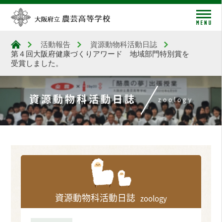
me
活動報告
資源動物科活動日誌
大阪府立農芸高等学校
第４回大阪府健康づくりアワード 地域部門特別賞を
受賞しました。
資源動物科活動日誌
zoology
資源動物科活動日誌
zoology