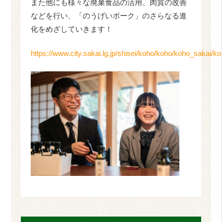
また他にも様々な廃棄食品の活用、肉質の改善
などを行い、「のうげいポーク」のさらなる進
化をめざしていきます！
https://www.city.sakai.lg.jp/shisei/koho/koho/koho_sakai