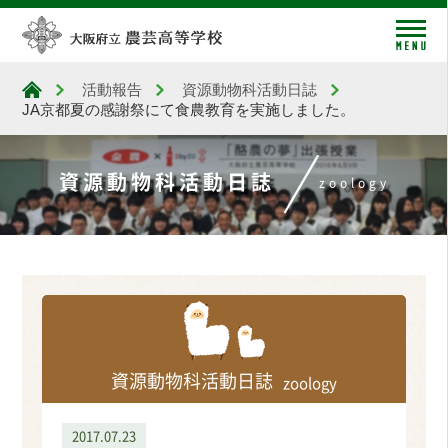
me
活動報告
資源動物科活動日誌
大阪府立農芸高等学校
JA京都夏の感謝祭にて食農教育を実施しました。
資源動物科活動日誌
zoology
資源動物科活動日誌
zoology
2017.07.23