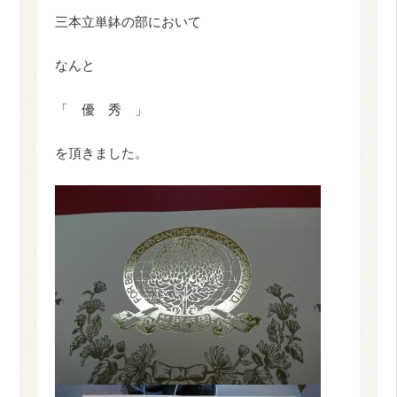
三本立単鉢の部において
なんと
「 優 秀 」
を頂きました。