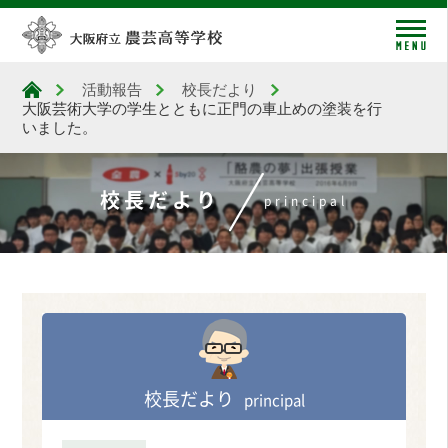
me
活動報告
校長だより
大阪府立農芸高等学校
大阪芸術大学の学生とともに正門の車止めの塗装を行
いました。
校長だより
principal
校長だより
principal