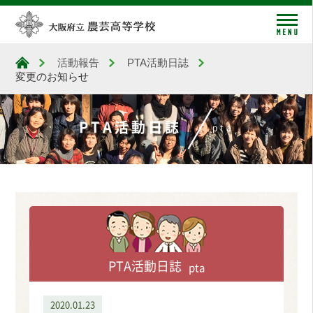
me
活動報告
PTA活動日誌
大阪府立農芸高等学校
変更のお知らせ
PTA活動日誌
pta
PTA活動日誌
pta
2020.01.23