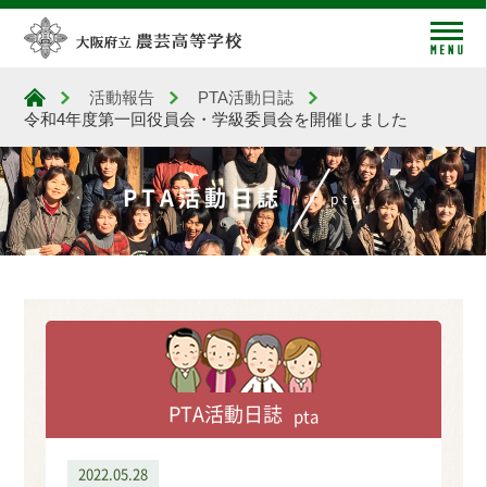
me
活動報告
PTA活動日誌
大阪府立農芸高等学校
令和4年度第一回役員会・学級委員会を開催しました
PTA活動日誌
pta
PTA活動日誌
pta
2022.05.28