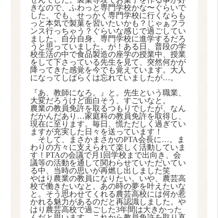
きなので、ふわっと専門学校かな〜ぐらいで
した。でも、せっかく専門学校に行くならも
っと本気で製菓を習いたいかも？じゃぁフラ
ンス行っちゃう？ぐらいな感じで過ごしてい
ました。自分自身、専門学校に進学するだろ
うと思っていました。が！ある日、普段の学
校生活の中で食品製造の座学の授業中、授業
をして下さっている先生を見て、突然何かが
降ってきた感覚を今でも覚えています。大人
になってしばらくは忘れていましたが
…
。
『あ、教師になろ。』と。先生という職業、
大変だろうけど面白そう、すごいなと。
農業の教員免許を取るつもりでしたが、なん
だかんだあり
…
家庭科の教員免許を取得し、
現在に至ります。毎日、慌ただしく過ぎてい
ますが充実した日々を送っています！
そして、まさかまさかの
PTA
会長に
…
。ま
わりの方々に支えられて楽しく活動していま
す！
PTA
の会議で月
1
回学校まで出向き、会
議等の活動を通して関わらせていただいてい
る中、当時の思いが再燃し出しました笑
やはり農業の教員になりたい。いや、農芸高
校で働きたいなと。あの時の夢を叶えたいな
と。そう思わせてくれる農芸高校には何か惹
かれる魅力があるのだと再認識しました。や
はり農芸高校で過ごした
3
年間は大きかった
んだと思います。これから教員免許を取り直