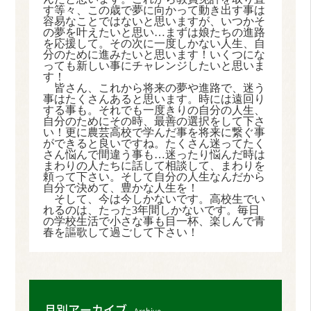
す等々、この歳で夢に向かって動き出す事は
容易なことではないと思いますが、いつかそ
の夢を叶えたいと思い
…
まずは娘たちの進路
を応援して。その次に一度しかない人生、自
分のために進みたいと思います！いくつにな
っても新しい事にチャレンジしたいと思いま
す！
皆さん、これから将来の夢や進路で、迷う
事はたくさんあると思います。時には遠回り
する事も。それでも一度きりの自分の人生、
自分のためにその時、最善の選択をして下さ
い！更に農芸高校で学んだ事を将来に繋ぐ事
ができると良いですね。たくさん迷ってたく
さん悩んで間違う事も
…
迷ったり悩んだ時は
まわりの人たちに話して相談して、まわりを
頼って下さい。そして自分の人生なんだから
自分で決めて、豊かな人生を！
そして、今は今しかないです。高校生でい
れるのは、たった
3
年間しかないです。毎日
の学校生活で小さな事も目一杯、楽しんで青
春を謳歌して過ごして下さい！
月別アーカイブ