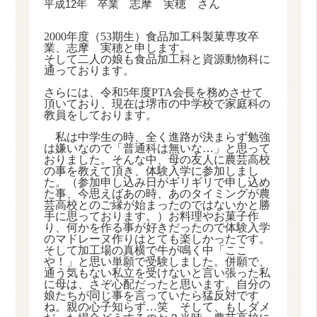
平成12年 卒業
志摩 実穂 さん
2000
年度（
53
期生）食品加工科製菓専攻卒
業、志摩 実穂と申します。
そして二人の娘も食品加工科と資源動物科に
通っております。
さらには、令和
5
年度
PTA
会長を務めさせて
頂いており、現在は堺市の中学校で家庭科の
教員をしております。
私は中学生の時、全く進路が決まらず勉強
は嫌いなので「普通科は無いな
…
」と思って
おりました。そんな中、母の友人に農芸高校
の事を教えて頂き、体験入学に参加しまし
た。（参加申し込み日がギリギリで申し込め
た事、今思えばあの時、あのタイミングが農
芸高校とのご縁が始まったのではないかと勝
手に思っております。）お料理やお菓子作
り、何かを作る事が好きだったので体験入学
のマドレーヌ作りはとても楽しかったです。
そして加工場の真横で牛が鳴く中「ここ
や！」と思い単願で受験しました。併願で、
通う気もない私立を受けないと言い張った私
に母は、さぞ心配だったと思います。自分の
娘たちが同じ事を言っていたら猛反対です
ね。親の心子知らず
…
笑 そして、もしダメ