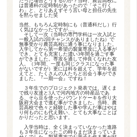
だった場合どうするのか？当時、農芸高校に
は普通科の定時制があったので「そこ行く
わ」と、とりあえずそう言い母と担任の先生
を黙らせました笑
当然、もちろん定時制にも（普通科だし）行
く気はなかったですが
…
。
そして一次（当時の専門学科は一次入試と
一般入試の
2
回チャンスがありましたね）で
無事受かり農芸高校に通う事になりました。
入学してから第一希望の製菓専攻に入る事が
でき、とても充実した濃い
3
年間を過ごす事
ができました。専攻を通して仲良くなれた友
人。（
3
年間、一度も同じクラスになった事
がないですが）更には科を超えて、学年を超
えてと、たくさんの人たちと出会う事ができ
ました。『一期一会』ですね！
３年生でのプロジェクト発表では、遅くま
で残り友達と
3
人で河内地方の特産品であ
る、そら豆を使ったパウンドケーキを作り大
阪府大会まで進む事ができました。当時、農
芸高校で色々と経験した事や学んだ事はやは
り何ものにも代え難い、とても大事なことば
かりだったと思います。
入学当時は、全く決まっていなかった進路
も３年生になったこの時もまだ決まっていま
せんでした。製菓専攻でお菓子を作る事が好