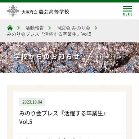
me
活動報告
同窓会 みのり会
大阪府立農芸高等学校
みのり会プレス『活躍する卒業生』Vol.5
学校からのお知らせ
infomation
2023.10.04
みのり会プレス『活躍する卒業生』
Vol.5