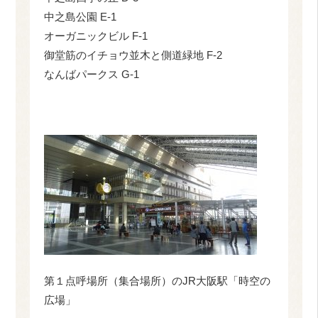
中之島公園 E-1
オーガニックビル F-1
御堂筋のイチョウ並木と側道緑地 F-2
なんばパークス G-1
第１点呼場所（集合場所）のJR大阪駅「時空の
広場」