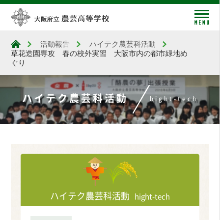
me
活動報告
ハイテク農芸科活動
大阪府立農芸高等学校
草花造園専攻 春の校外実習 大阪市内の都市緑地め
ぐり
ハイテク農芸科活動
hight-tech
ハイテク農芸科活動
hight-tech