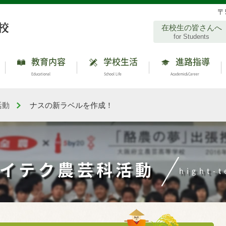
〒
在校生の皆さんへ
for Students
教育内容
学校生活
進路指導
Educational
School Life
Academic&Career
活動
ナスの新ラベルを作成！
ハイテク農芸科活動
hight-t