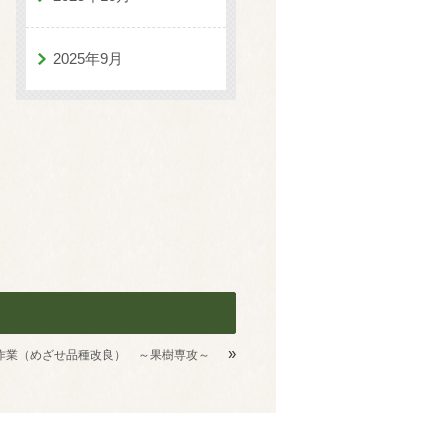
2025年9月
»
作業（めざせ品種改良） ～果樹専攻～