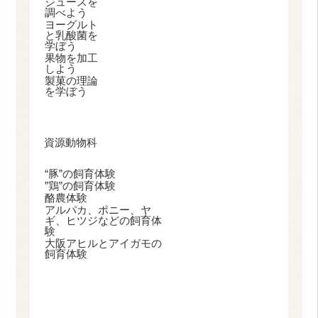
ジュースを
調べよう
ヨーグルト
と乳酸菌を
学ぼう
果物を加工
しよう
製菓の理論
を学ぼう
資源動物科
“豚”の飼育体験
”鶏”の飼育体験
酪農体験
アルパカ、ポニー、ヤ
ギ、ヒツジなどの飼育体
験
大阪アヒルとアイガモの
飼育体験