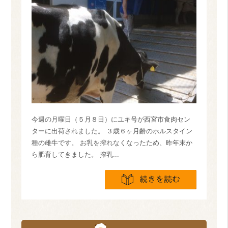
今週の月曜日（５月８日）にユキ号が西宮市食肉セン
ターに出荷されました。 ３歳６ヶ月齢のホルスタイン
種の雌牛です。 お乳を搾れなくなったため、昨年末か
ら肥育してきました。 搾乳...
続きを読