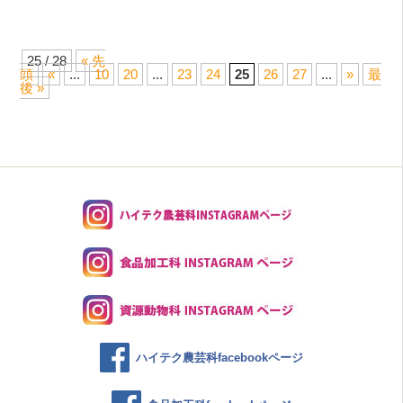
25 / 28
« 先
頭
«
...
10
20
...
23
24
25
26
27
...
»
最
後 »
ハイテク農芸科facebookページ