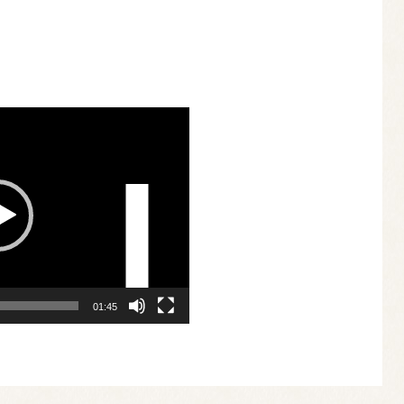
ボ
リ
ュ
ー
ム
調
節
に
は
上
下
矢
印
キ
01:45
ー
を
使
っ
て
く
だ
さ
い。