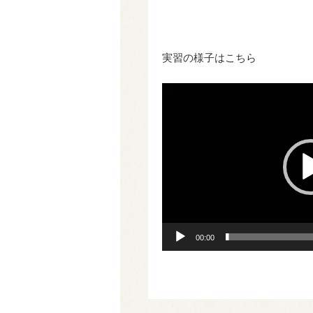
実習の様子はこちら
動
画
プ
レ
ー
ヤ
ー
00:00