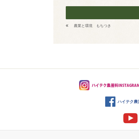
«
農業と環境 もちつき
ハイテク農芸