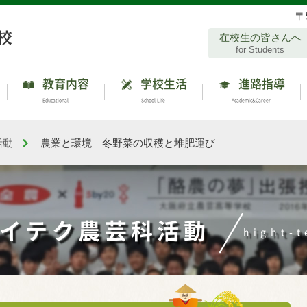
〒
在校生の皆さんへ
for Students
教育内容
学校生活
進路指導
Educational
School Life
Academic&Career
活動
農業と環境 冬野菜の収穫と堆肥運び
ハイテク農芸科活動
hight-t