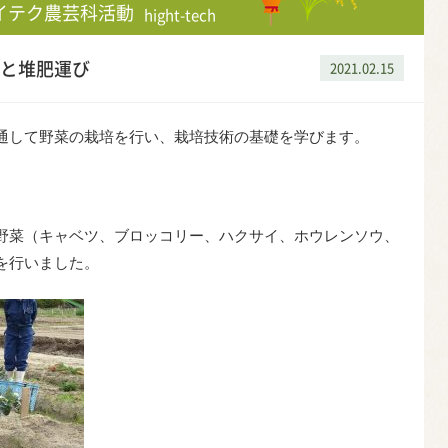
イテク農芸科活動
hight-tech
と堆肥運び
2021.02.15
通して野菜の栽培を行い、栽培技術の基礎を学びます。
野菜（キャベツ、ブロッコリー、ハクサイ、ホウレンソウ、
を行いました。