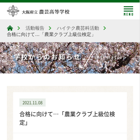
me
活動報告
ハイテク農芸科活動
大阪府立農芸高等学校
合格に向けて…「農業クラブ上級位検定」
学校からのお知らせ
infomation
2021.11.08
合格に向けて…「農業クラブ上級位検
定」